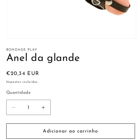
Abrir
conteúdo
multimédia
BONDAGE PLAY
1
Anel da glande
em
modal
Preço
€20,34 EUR
normal
Impostos incluídos.
Quantidade
Diminuir
Aumentar
a
a
quantidade
quantidade
de
de
Adicionar ao carrinho
Anel
Anel