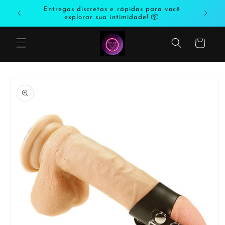
Saltar
odutos
Entregas discretas e rápidas para você
para o
explorar sua intimidade! 📦
conteúdo
Carrinho
Saltar
para a
informação
do produto