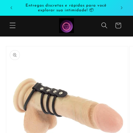
Saltar
odutos
Entregas discretas e rápidas para você
para o
explorar sua intimidade! 📦
conteúdo
Carrinho
Saltar
para a
informação
do produto