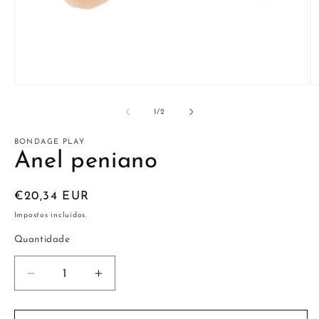
Abrir
Ab
conteúdo
c
multimédia
m
de
1
/
2
1
2
em
e
modal
m
BONDAGE PLAY
Anel peniano
Preço
€20,34 EUR
normal
Impostos incluídos.
Quantidade
Diminuir
Aumentar
a
a
quantidade
quantidade