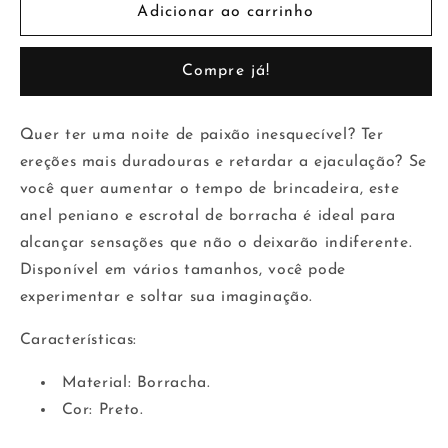
de
de
Adicionar ao carrinho
Anel
Anel
peniano
peniano
Compre já!
Quer ter uma noite de paixão inesquecível? Ter
ereções mais duradouras e retardar a ejaculação? Se
você quer aumentar o tempo de brincadeira, este
anel peniano e escrotal de borracha é ideal para
alcançar sensações que não o deixarão indiferente.
Disponível em vários tamanhos, você pode
experimentar e soltar sua imaginação.
Características:
Material: Borracha.
Cor: Preto.