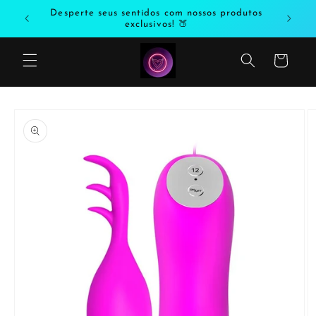
Saltar
Desperte seus sentidos com nossos produtos
Entr
para o
exclusivos! 🍑
conteúdo
Carrinho
Saltar
para a
informação
do produto