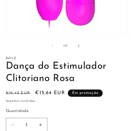
Abrir
Ab
conteúdo
c
multimédia
m
de
1
/
7
1
2
em
e
modal
m
BAILE
Dança do Estimulador
Clitoriano Rosa
Preço
Preço
€15,64 EUR
€19,42 EUR
Em promoção
normal
de
Impostos incluídos.
saldo
Quantidade
Diminuir
Aumentar