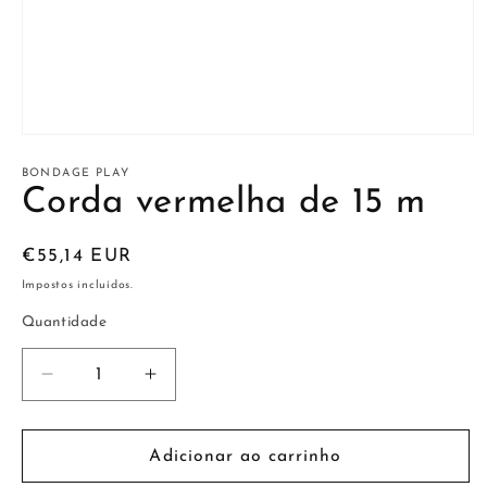
Abrir
conteúdo
multimédia
BONDAGE PLAY
1
Corda vermelha de 15 m
em
modal
Preço
€55,14 EUR
normal
Impostos incluídos.
Quantidade
Diminuir
Aumentar
a
a
quantidade
quantidade
de
de
Adicionar ao carrinho
Corda
Corda