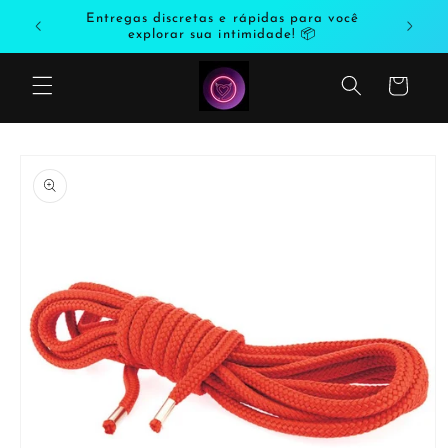
Saltar
odutos
Entregas discretas e rápidas para você
para o
explorar sua intimidade! 📦
conteúdo
Carrinho
Saltar
para a
informação
do produto