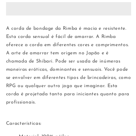
vermelha
vermelha
de
de
15
15
m
m
A corda de bondage da Rimba é macia e resistente.
Esta corda sensual é fácil de amarrar. A Rimba
oferece a corda em diferentes cores e comprimentos.
A arte de amarrar tem origem no Japão e é
chamada de Shibari. Pode ser usada de inúmeras
maneiras eróticas, dominantes e sensuais. Você pode
se envolver em diferentes tipos de brincadeiras, como
RPG ou qualquer outro jogo que imaginar. Esta
corda é projetada tanto para iniciantes quanto para
profissionais.
Características: