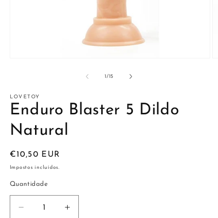
Abrir
Ab
conteúdo
c
multimédia
m
de
1
/
15
1
2
em
e
modal
m
LOVETOY
Enduro Blaster 5 Dildo
Natural
Preço
€10,50 EUR
normal
Impostos incluídos.
Quantidade
Diminuir
Aumentar