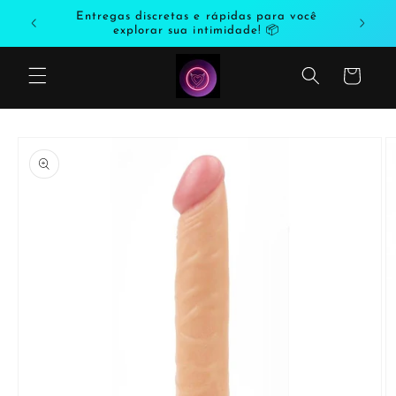
Saltar
odutos
Entregas discretas e rápidas para você
para o
explorar sua intimidade! 📦
conteúdo
Carrinho
Saltar
para a
informação
do produto