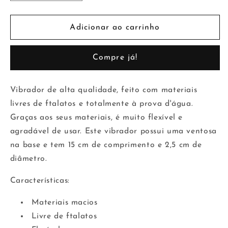
a
a
quantidade
quantidade
de
de
Adicionar ao carrinho
Enduro
Enduro
Blaster
Blaster
Compre já!
5
5
Dildo
Dildo
Natural
Natural
Vibrador de alta qualidade, feito com materiais
livres de ftalatos e totalmente à prova d'água.
Graças aos seus materiais, é muito flexível e
agradável de usar. Este vibrador possui uma ventosa
na base e tem 15 cm de comprimento e 2,5 cm de
diâmetro.
Características:
Materiais macios
Livre de ftalatos