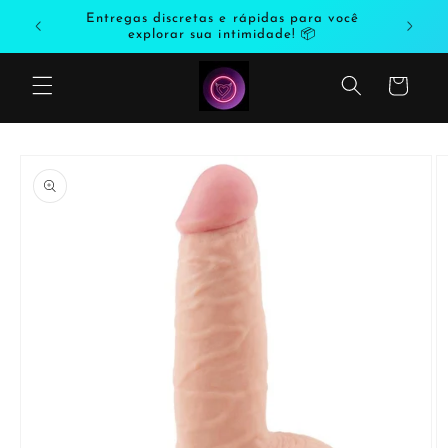
Saltar
odutos
Entregas discretas e rápidas para você
para o
explorar sua intimidade! 📦
conteúdo
Carrinho
Saltar
para a
informação
do produto