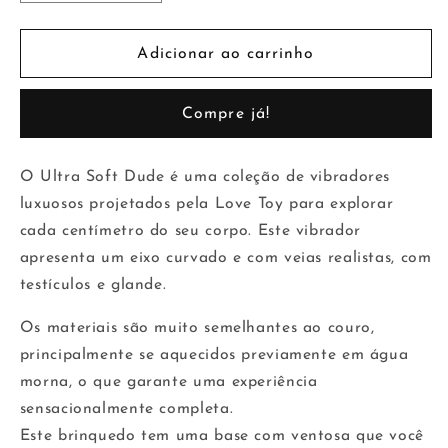
a
a
quantidade
quantidade
de
de
Adicionar ao carrinho
Dildo
Dildo
The
The
Compre já!
Ultra
Ultra
Soft
Soft
Dude
Dude
O Ultra Soft Dude é uma coleção de vibradores
7.5
7.5
luxuosos projetados pela Love Toy para explorar
Natural
Natural
cada centímetro do seu corpo. Este vibrador
apresenta um eixo curvado e com veias realistas, com
testículos e glande.
Os materiais são muito semelhantes ao couro,
principalmente se aquecidos previamente em água
morna, o que garante uma experiência
sensacionalmente completa.
Este brinquedo tem uma base com ventosa que você