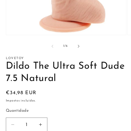
Abrir
Ab
conteúdo
c
multimédia
m
de
1
/
6
1
2
em
e
modal
m
LOVETOY
Dildo The Ultra Soft Dude
7.5 Natural
Preço
€34,98 EUR
normal
Impostos incluídos.
Quantidade
Diminuir
Aumentar