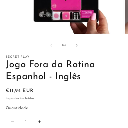
Abrir
Ab
conteúdo
c
multimédia
m
de
1
/
3
1
2
em
e
modal
m
SECRET PLAY
Jogo Fora da Rotina
Espanhol - Inglês
Preço
€11,94 EUR
normal
Impostos incluídos.
Quantidade
Diminuir
Aumentar