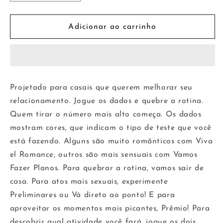
a
a
quantidade
quantidade
de
de
Adicionar ao carrinho
Jogo
Jogo
Fora
Fora
da
da
Rotina
Rotina
Espanhol
Espanhol
Projetado para casais que querem melhorar seu
-
-
relacionamento. Jogue os dados e quebre a rotina.
Inglês
Inglês
Quem tirar o número mais alto começa. Os dados
mostram cores, que indicam o tipo de teste que você
está fazendo. Alguns são muito românticos com Viva
el Romance, outros são mais sensuais com Vamos
Fazer Planos. Para quebrar a rotina, vamos sair de
casa. Para atos mais sexuais, experimente
Preliminares ou Vá direto ao ponto! E para
aproveitar os momentos mais picantes, Prêmio! Para
descobrir qual atividade você fará, jogue os dois