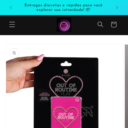
Saltar
odutos
Entregas discretas e rápidas para você
para o
explorar sua intimidade! 📦
conteúdo
Carrinho
Saltar
para a
informação
do produto