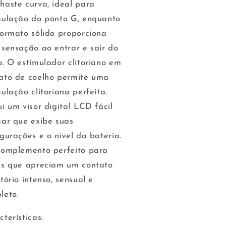
haste curva, ideal para
mulação do ponto G, enquanto
formato sólido proporciona
 sensação ao entrar e sair do
o. O estimulador clitoriano em
ato de coelho permite uma
ulação clitoriana perfeita.
i um visor digital LCD fácil
sar que exibe suas
gurações e o nível da bateria.
complemento perfeito para
is que apreciam um contato
tório intenso, sensual e
leto.
terísticas: