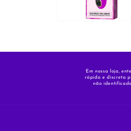
Abrir
conteúdo
multimédia
12
em
modal
Em nossa loja, ent
rápida e discreta 
não identificad