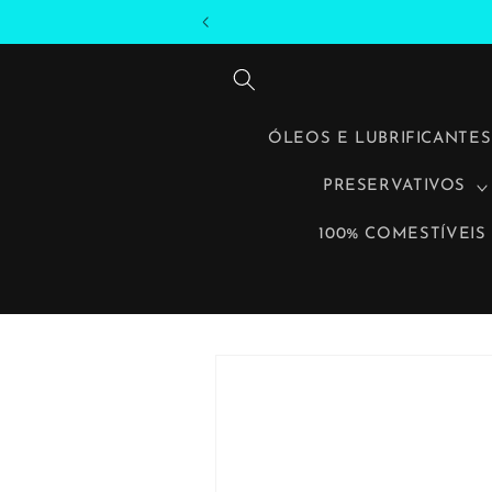
Saltar
para o
conteúdo
ÓLEOS E LUBRIFICANTES
PRESERVATIVOS
100% COMESTÍVEIS
Saltar
para a
informação
do produto