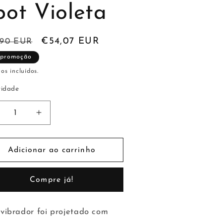
pot Violeta
ço
Preço
€54,07 EUR
,90 EUR
mal
de
promoção
saldo
os incluídos.
idade
minuir
Aumentar
a
uantidade
quantidade
e
de
Adicionar ao carrinho
brador
Vibrador
amar
Lamar
Compre já!
-
G-
pot
Spot
oleta
Violeta
 vibrador foi projetado com