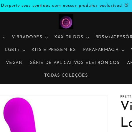
Desperte seus sentidos com nossos produtos exclusivos! 🍑
VIBRADORES
XXX DILDOS
BDSM/ACESSÓR
LGBT+
KITS E PRESENTES
PARAFARMÁCIA
VEGAN
SÉRIE DE APLICATIVOS ELETRÔNICOS
A
TODAS COLEÇÕES
PRET
V
L