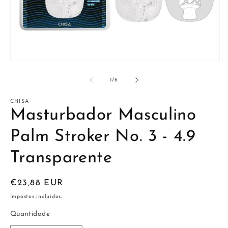
Abrir
Ab
conteúdo
c
multimédia
m
de
1
/
6
1
2
em
e
modal
m
CHISA
Masturbador Masculino
Palm Stroker No. 3 - 4.9
Transparente
Preço
€23,88 EUR
normal
Impostos incluídos.
Quantidade