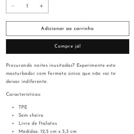
Diminuir
Aumentar
a
a
quantidade
quantidade
de
de
Adicionar ao carrinho
Masturbador
Masturbador
Masculino
Masculino
Compre já!
Palm
Palm
Stroker
Stroker
No.
No.
Procurando noites inusitadas? Experimente este
3
3
masturbador com formato único que não vai te
-
-
4.9
4.9
deixar indiferente.
Transparente
Transparente
Características:
TPE
Sem cheiro
Livre de ftalatos
Medidas: 12,5 cm x 5,3 cm