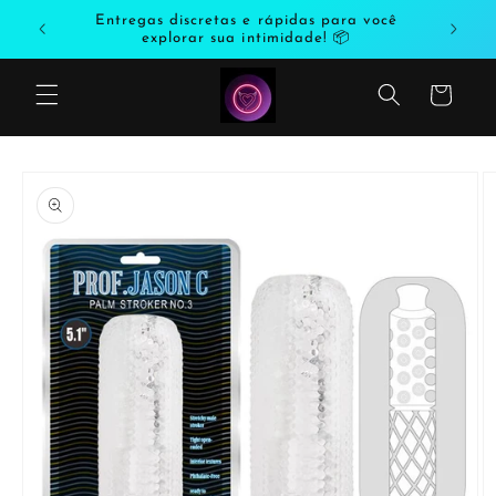
Saltar
odutos
Entregas discretas e rápidas para você
para o
explorar sua intimidade! 📦
conteúdo
Carrinho
Saltar
para a
informação
do produto