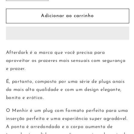
a
a
quantidade
quantidade
de
de
Adicionar ao carrinho
Plugue
Plugue
Anal
Anal
de
de
Silicone
Silicone
Menhir
Menhir
Afterdark é a marca que você precisa para
12
12
aproveitar os prazeres mais sensuais com segurança
cm
cm
x
x
e prazer.
4,5
4,5
cm
cm
É, portanto, composto por uma série de plugs anais
da mais alta qualidade e com um design elegante,
bonito e erótico.
O Menhir é um plug com formato perfeito para uma
inserção perfeita e uma experiência super agradável.
A ponta é arredondada e o corpo aumenta de