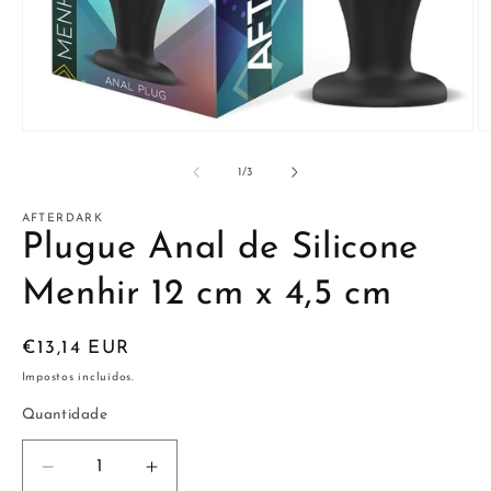
Abrir
Ab
conteúdo
c
multimédia
m
de
1
/
3
1
2
em
e
modal
m
AFTERDARK
Plugue Anal de Silicone
Menhir 12 cm x 4,5 cm
Preço
€13,14 EUR
normal
Impostos incluídos.
Quantidade
Diminuir
Aumentar