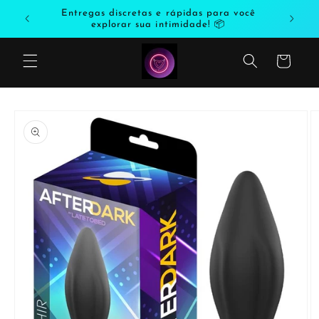
Saltar
odutos
Entregas discretas e rápidas para você
para o
explorar sua intimidade! 📦
conteúdo
Carrinho
Saltar
para a
informação
do produto