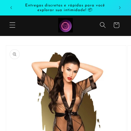
Saltar
odutos
Entregas discretas e rápidas para você
para o
explorar sua intimidade! 📦
conteúdo
Carrinho
Saltar
para a
informação
do produto