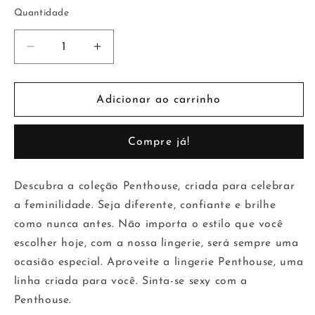
indisponível
Quantidade
Diminuir
Aumentar
a
a
quantidade
quantidade
de
de
Adicionar ao carrinho
Babydoll
Babydoll
Midnight
Midnight
Compre já!
Mirage
Mirage
Preto
Preto
Descubra a coleção Penthouse, criada para celebrar
a feminilidade. Seja diferente, confiante e brilhe
como nunca antes. Não importa o estilo que você
escolher hoje, com a nossa lingerie, será sempre uma
ocasião especial. Aproveite a lingerie Penthouse, uma
linha criada para você. Sinta-se sexy com a
Penthouse.