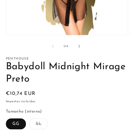
Abrir
Ab
conteúdo
c
multimédia
m
de
1
/
4
1
2
em
e
modal
m
PENTHOUSE
Babydoll Midnight Mirage
Preto
Preço
€10,74 EUR
normal
Impostos incluídos.
Tamanho (interno)
Variante
GG
SL
esgotada
ou