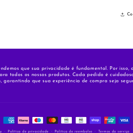
Co
endemos que sua privacidade é fundamental. Por isso,
para todos os nossos produtos. Cada pedido é cuidad
o, garantindo que sua experiência de compra seja segur
Métodos
de
Política de privacidade
Política de reembolso
Termos do serviço
fy