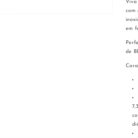
Viva
p
pr
com 
7
inox
m
em f
Perf
de B
Carac
7,
co
di