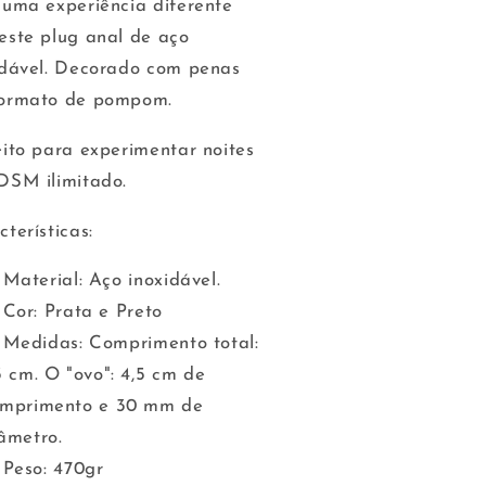
 uma experiência diferente
enas
penas
etas
pretas
este plug anal de aço
3
73
idável. Decorado com penas
m
mm
ormato de pompom.
eito para experimentar noites
DSM ilimitado.
terísticas:
Material: Aço inoxidável.
Cor: Prata e Preto
Medidas: Comprimento total:
3 cm. O "ovo": 4,5 cm de
mprimento e 30 mm de
âmetro.
Peso: 470gr