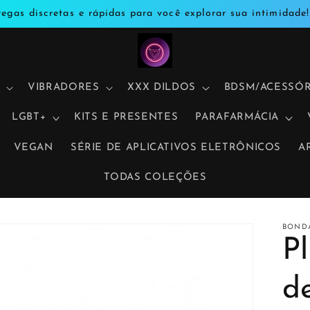
regas discretas e rápidas para você explorar sua intimidade!
VIBRADORES
XXX DILDOS
BDSM/ACESSÓR
LGBT+
KITS E PRESENTES
PARAFARMÁCIA
VEGAN
SÉRIE DE APLICATIVOS ELETRÔNICOS
A
TODAS COLEÇÕES
BOND
P
d