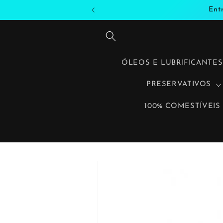
Saltar
Ent
para o
conteúdo
ÓLEOS E LUBRIFICANTES
PRESERVATIVOS
100% COMESTÍVEIS
Saltar
para a
informação
do produto