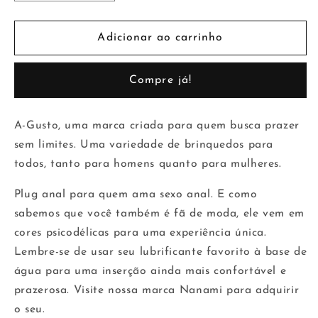
a
a
quantidade
quantidade
de
de
Adicionar ao carrinho
Plugue
Plugue
anal
anal
Compre já!
de
de
silicone
silicone
multicolorido
multicolorido
A-Gusto, uma marca criada para quem busca prazer
sem limites. Uma variedade de brinquedos para
todos, tanto para homens quanto para mulheres.
Plug anal para quem ama sexo anal. E como
sabemos que você também é fã de moda, ele vem em
cores psicodélicas para uma experiência única.
Lembre-se de usar seu lubrificante favorito à base de
água para uma inserção ainda mais confortável e
prazerosa. Visite nossa marca Nanami para adquirir
o seu.