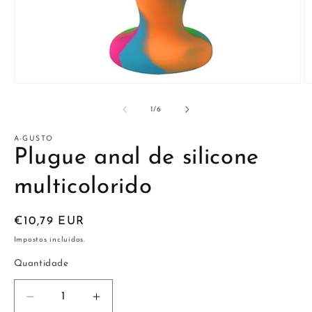
Abrir
Ab
conteúdo
c
multimédia
m
de
1
/
6
1
2
em
e
modal
m
A-GUSTO
Plugue anal de silicone
multicolorido
Preço
€10,79 EUR
normal
Impostos incluídos.
Quantidade
Diminuir
Aumentar