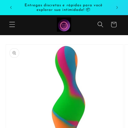
Saltar
odutos
Entregas discretas e rápidas para você
para o
explorar sua intimidade! 📦
conteúdo
Carrinho
Saltar
para a
informação
do produto