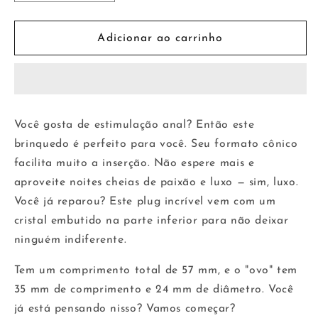
a
a
quantidade
quantidade
de
de
Adicionar ao carrinho
Rimba
Rimba
Bondage
Bondage
Play
Play
Plug
Plug
XS
XS
Você gosta de estimulação anal? Então este
com
com
brinquedo é perfeito para você. Seu formato cônico
Cristal
Cristal
5,7
5,7
facilita muito a inserção. Não espere mais e
cm
cm
aproveite noites cheias de paixão e luxo — sim, luxo.
Você já reparou? Este plug incrível vem com um
cristal embutido na parte inferior para não deixar
ninguém indiferente.
Tem um comprimento total de 57 mm, e o "ovo" tem
35 mm de comprimento e 24 mm de diâmetro. Você
já está pensando nisso? Vamos começar?