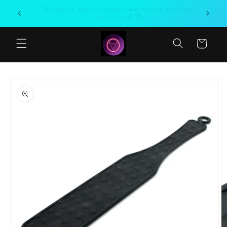
Saltar
Desperte seus sentidos com nossos produtos
para o
exclusivos! 🍑
conteúdo
Carrinho
Saltar
para a
informação
do produto