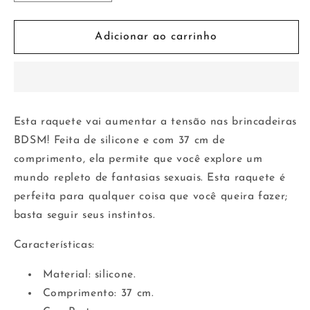
a
a
quantidade
quantidade
de
de
Adicionar ao carrinho
Pá
Pá
de
de
brincar
brincar
de
de
látex
látex
Esta raquete vai aumentar a tensão nas brincadeiras
Rimba
Rimba
BDSM! Feita de silicone e com 37 cm de
37
37
cm
cm
comprimento, ela permite que você explore um
mundo repleto de fantasias sexuais. Esta raquete é
perfeita para qualquer coisa que você queira fazer;
basta seguir seus instintos.
Características:
Material: silicone.
Comprimento: 37 cm.