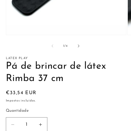
Abrir
Ab
conteúdo
c
multimédia
m
de
1
/
4
1
2
em
e
modal
m
LATEX PLAY
Pá de brincar de látex
Rimba 37 cm
Preço
€33,54 EUR
normal
Impostos incluídos.
Quantidade
Diminuir
Aumentar