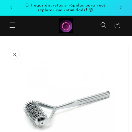
Saltar
odutos
Entregas discretas e rápidas para você
para o
explorar sua intimidade! 📦
conteúdo
Carrinho
Saltar
para a
informação
do produto