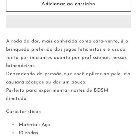
de
de
Adicionar ao carrinho
Roda
Roda
da
da
Dor
Dor
10
10
Rodas
Rodas
A roda da dor, mais conhecida como cata-vento, é o
de
de
brinquedo preferido dos jogos fetichistas e é usada
Aço
Aço
tanto por iniciantes quanto por profissionais nessas
brincadeiras.
Dependendo da pressão que você aplicar na pele, ela
causará cócegas ou dor um pouco.
Perfeito para experimentar noites de BDSM
ilimitado.
Características:
Material: Aço
10 rodas