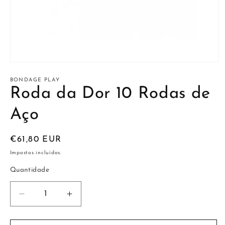
Abrir
conteúdo
multimédia
BONDAGE PLAY
1
Roda da Dor 10 Rodas de
em
modal
Aço
Preço
€61,80 EUR
normal
Impostos incluídos.
Quantidade
Diminuir
Aumentar
a
a
quantidade
quantidade